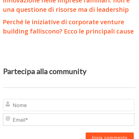
Innovazione nelle imprese familiari: non è
una questione di risorse ma di leadership
Perché le iniziative di corporate venture
building falliscono? Ecco le principali cause
Partecipa alla community
N
Em