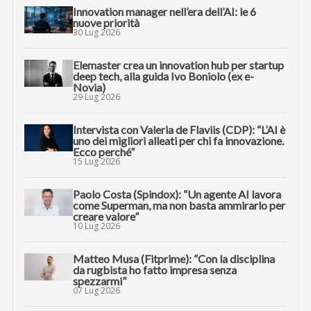
Innovation manager nell’era dell’AI: le 6
nuove priorità
30 Lug 2026
Elemaster crea un innovation hub per startup
deep tech, alla guida Ivo Boniolo (ex e-
Novia)
29 Lug 2026
Intervista con Valeria de Flaviis (CDP): “L’AI è
uno dei migliori alleati per chi fa innovazione.
Ecco perché”
15 Lug 2026
Paolo Costa (Spindox): “Un agente AI lavora
come Superman, ma non basta ammirarlo per
creare valore”
10 Lug 2026
Matteo Musa (Fitprime): “Con la disciplina
da rugbista ho fatto impresa senza
spezzarmi”
07 Lug 2026