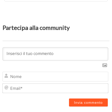
Partecipa alla community
N
Em