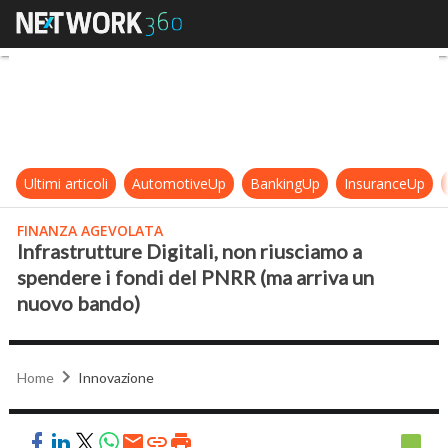
Infrastrutture Digitali, non riusc
Ultimi articoli
AutomotiveUp
BankingUp
InsuranceUp
FINANZA AGEVOLATA
Infrastrutture Digitali, non riusciamo a
spendere i fondi del PNRR (ma arriva un
nuovo bando)
Home
Innovazione