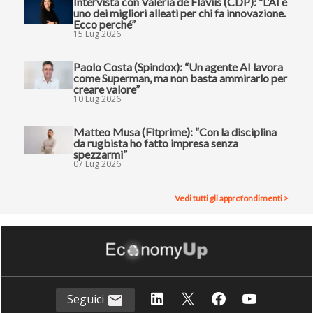
Intervista con Valeria de Flaviis (CDP): “L’AI è
uno dei migliori alleati per chi fa innovazione.
Ecco perché”
15 Lug 2026
Paolo Costa (Spindox): “Un agente AI lavora
come Superman, ma non basta ammirarlo per
creare valore”
10 Lug 2026
Matteo Musa (Fitprime): “Con la disciplina
da rugbista ho fatto impresa senza
spezzarmi”
07 Lug 2026
Vedi tutti gli approfondimenti >
Seguici