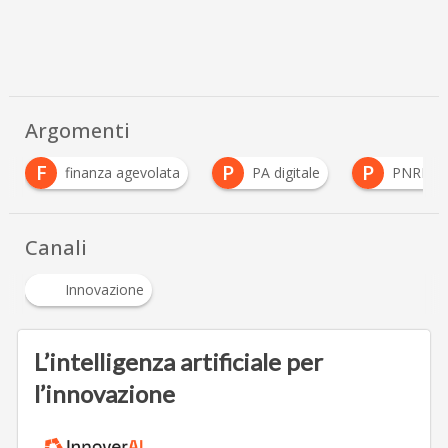
Argomenti
P
P
 agevolata
PA digitale
PNRR e innovazione
Canali
Innovazione
L’intelligenza artificiale per
l’innovazione