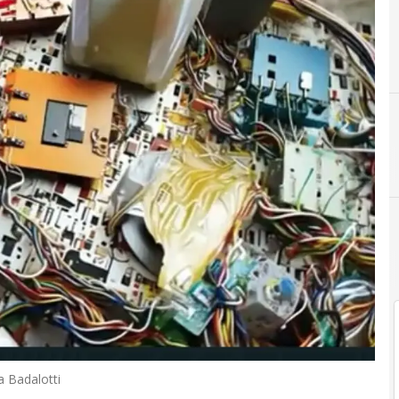
D
design
a Badalotti