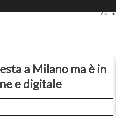
esta a Milano ma è in ritardo su innovazione e digitale
Ultimi a
Automo
Bankin
RetailU
SmartM
Startup
 festa a Milano ma è in
ne e digitale