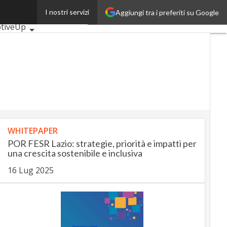
I nostri servizi
Aggiungi tra i preferiti su Google
rticoli
tiveUp
gUp
InsuranceUp
p
obilityUp
Proptech
WHITEPAPER
POR FESR Lazio: strategie, priorità e impatti per
una crescita sostenibile e inclusiva
16 Lug 2025