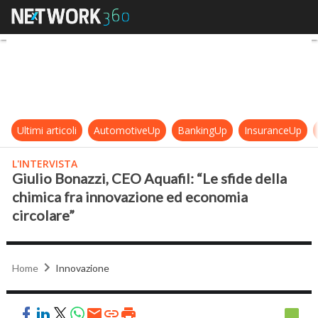
Giulio Bonazzi, CEO Aquafil: “Le sf
Ultimi articoli
AutomotiveUp
BankingUp
InsuranceUp
L'INTERVISTA
Giulio Bonazzi, CEO Aquafil: “Le sfide della
chimica fra innovazione ed economia
circolare”
Home
Innovazione