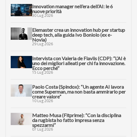
Innovation manager nell’era dell’AI: le 6
nuove priorità
30 Lug 2026
Elemaster crea un innovation hub per startup
deep tech, alla guida Ivo Boniolo (ex e-
Novia)
29 Lug 2026
Intervista con Valeria de Flaviis (CDP): “L’AI è
uno dei migliori alleati per chi fa innovazione.
Ecco perché”
15 Lug 2026
Paolo Costa (Spindox): “Un agente AI lavora
come Superman, ma non basta ammirarlo per
creare valore”
10 Lug 2026
Matteo Musa (Fitprime): “Con la disciplina
da rugbista ho fatto impresa senza
spezzarmi”
07 Lug 2026