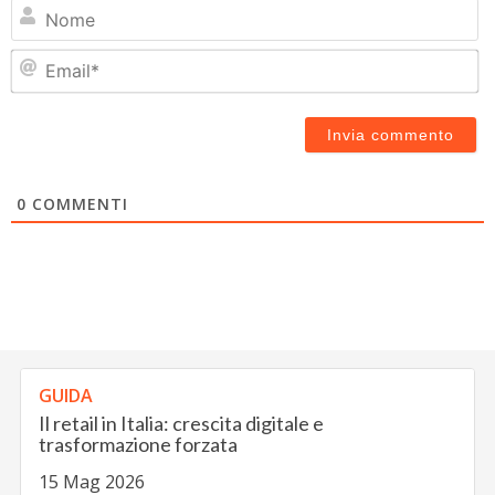
N
Em
0
COMMENTI
GUIDA
Il retail in Italia: crescita digitale e
trasformazione forzata
15 Mag 2026