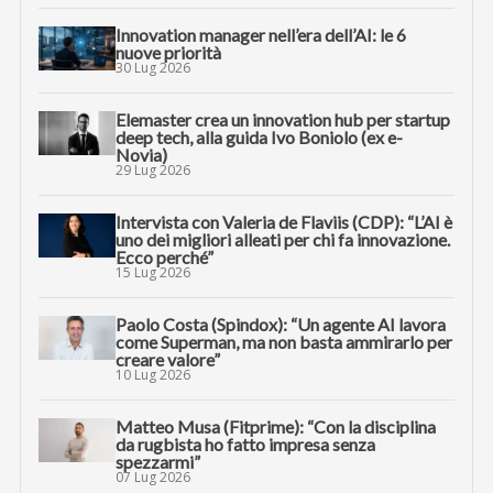
Innovation manager nell’era dell’AI: le 6
nuove priorità
30 Lug 2026
Elemaster crea un innovation hub per startup
deep tech, alla guida Ivo Boniolo (ex e-
Novia)
29 Lug 2026
Intervista con Valeria de Flaviis (CDP): “L’AI è
uno dei migliori alleati per chi fa innovazione.
Ecco perché”
15 Lug 2026
Paolo Costa (Spindox): “Un agente AI lavora
come Superman, ma non basta ammirarlo per
creare valore”
10 Lug 2026
Matteo Musa (Fitprime): “Con la disciplina
da rugbista ho fatto impresa senza
spezzarmi”
07 Lug 2026