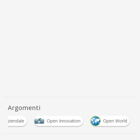
Argomenti
ne aziendale
Open Innovation
Open World