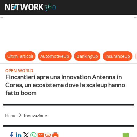
Fincantieri apre una Innovation A
Ultimi articoli
AutomotiveUp
BankingUp
InsuranceUp
OPEN WORLD
Fincantieri apre una Innovation Antenna in
Corea, un ecosistema dove le scaleup hanno
fatto boom
Home
Innovazione