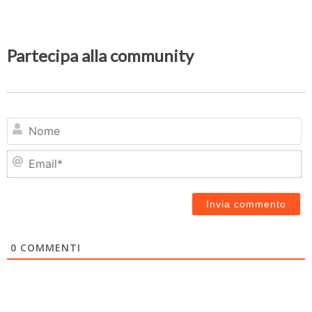
Partecipa alla community
N
Em
0
COMMENTI