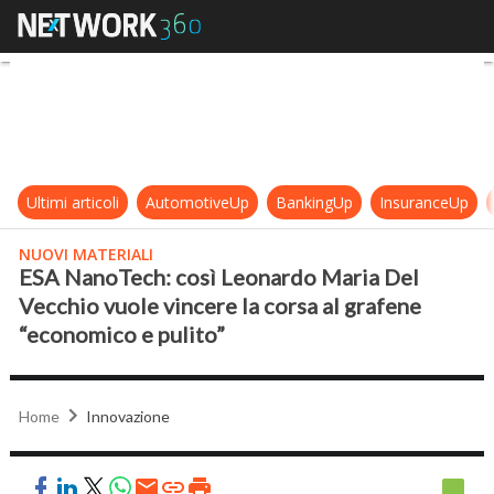
ESA NanoTech: così Leonardo Maria
Ultimi articoli
AutomotiveUp
BankingUp
InsuranceUp
NUOVI MATERIALI
ESA NanoTech: così Leonardo Maria Del
Vecchio vuole vincere la corsa al grafene
“economico e pulito”
Home
Innovazione