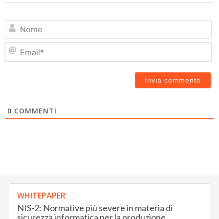
N
Em
0
COMMENTI
WHITEPAPER
NIS-2: Normative più severe in materia di
sicurezza informatica per la produzione