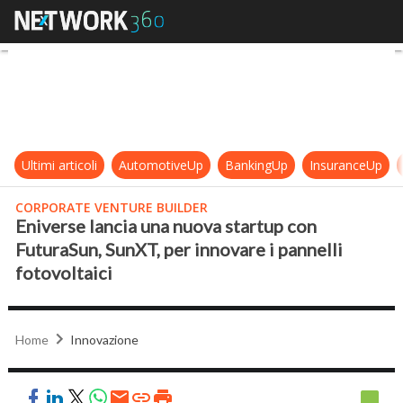
Eniverse lancia una nuova startup 
Ultimi articoli
AutomotiveUp
BankingUp
InsuranceUp
CORPORATE VENTURE BUILDER
Eniverse lancia una nuova startup con
FuturaSun, SunXT, per innovare i pannelli
fotovoltaici
Home
Innovazione