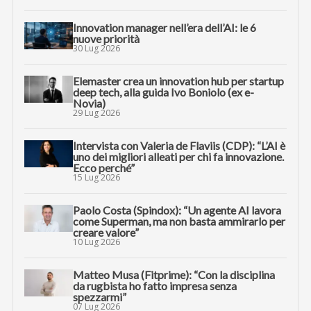
Innovation manager nell’era dell’AI: le 6
nuove priorità
30 Lug 2026
Elemaster crea un innovation hub per startup
deep tech, alla guida Ivo Boniolo (ex e-
Novia)
29 Lug 2026
Intervista con Valeria de Flaviis (CDP): “L’AI è
uno dei migliori alleati per chi fa innovazione.
Ecco perché”
15 Lug 2026
Paolo Costa (Spindox): “Un agente AI lavora
come Superman, ma non basta ammirarlo per
creare valore”
10 Lug 2026
Matteo Musa (Fitprime): “Con la disciplina
da rugbista ho fatto impresa senza
spezzarmi”
07 Lug 2026