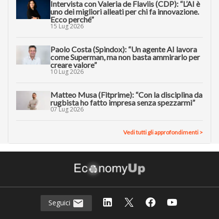
Intervista con Valeria de Flaviis (CDP): “L’AI è
uno dei migliori alleati per chi fa innovazione.
Ecco perché”
15 Lug 2026
Paolo Costa (Spindox): “Un agente AI lavora
come Superman, ma non basta ammirarlo per
creare valore”
10 Lug 2026
Matteo Musa (Fitprime): “Con la disciplina da
rugbista ho fatto impresa senza spezzarmi”
07 Lug 2026
Vedi tutti gli approfondimenti >
Seguici