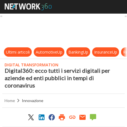
Digital360: ecco tutti i servizi digi
Ultimi articoli
AutomotiveUp
BankingUp
InsuranceUp
Re
DIGITAL TRANSFORMATION
Digital360: ecco tutti i servizi digitali per
aziende ed enti pubblici in tempi di
coronavirus
Home
Innovazione