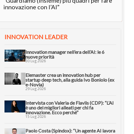
“Guardiamo (insieme) più quadri per fare
innovazione con l’AI”
INNOVATION LEADER
Innovation manager nell’era dell’AI: le 6
nuove priorità
30 Lug 2026
Elemaster crea un innovation hub per
startup deep tech, alla guida Ivo Boniolo (ex
e-Novia)
29 Lug 2026
Intervista con Valeria de Flaviis (CDP): “L’AI
è uno dei migliori alleati per chi fa
innovazione. Ecco perché”
15 Lug 2026
Paolo Costa (Spindox): “Un agente AI lavora