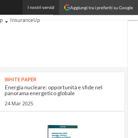
I nostri servizi
Aggiungi tra i preferiti su Google
coli
AutomotiveUp
p
InsuranceUp
SmartMobilityUp
Startup
WHITE PAPER
Energia nucleare: opportunità e sfide nel
panorama energetico globale
24 Mar 2025