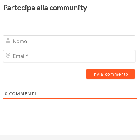
Partecipa alla community
N
Em
0
COMMENTI