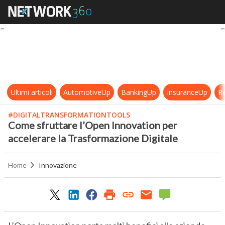
Come sfruttare l’Open Innovation 
Ultimi articoli
AutomotiveUp
BankingUp
InsuranceUp
Re
#DIGITALTRANSFORMATIONTOOLS
Come sfruttare l’Open Innovation per
accelerare la Trasformazione Digitale
Home
Innovazione