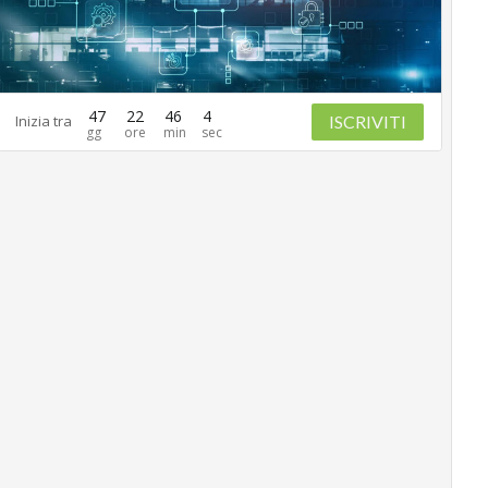
47
22
46
3
ISCRIVITI
Inizia tra