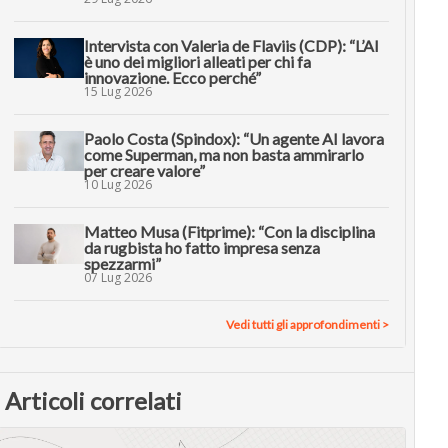
Intervista con Valeria de Flaviis (CDP): “L’AI
è uno dei migliori alleati per chi fa
innovazione. Ecco perché”
15 Lug 2026
Paolo Costa (Spindox): “Un agente AI lavora
come Superman, ma non basta ammirarlo
per creare valore”
10 Lug 2026
Matteo Musa (Fitprime): “Con la disciplina
da rugbista ho fatto impresa senza
spezzarmi”
07 Lug 2026
Vedi tutti gli approfondimenti >
Articoli correlati