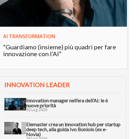
in
AI TRANSFORMATION
“Guardiamo (insieme) più quadri per fare
innovazione con l’AI”
INNOVATION LEADER
Innovation manager nell’era dell’AI: le 6
nuove priorità
30 Lug 2026
Elemaster crea un innovation hub per startup
deep tech, alla guida Ivo Boniolo (ex e-
Novia)
29 Lug 2026