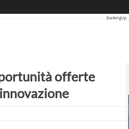
rtunità offerte dall’ecosistema dell’innovazione
Ultimi articol
BankingUp
RetailUp
Proptech
St
portunità offerte
’innovazione