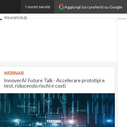
I nostri servizi
Aggiungi tra i preferiti su Google
i
AutomotiveUp
InsuranceUp
SmartMobilityUp
artup
WEBINAR
InnoverAI Future Talk - Accelerare prototipi e
test, riducendo rischi e costi