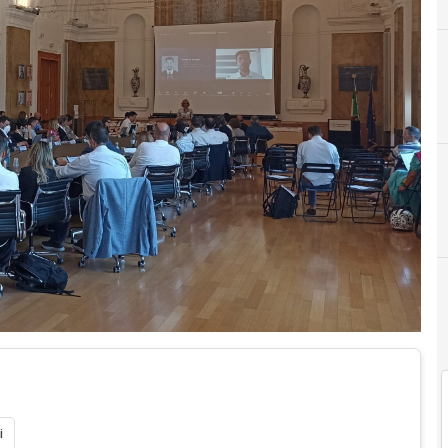
O
Open Innovation
Oss
i