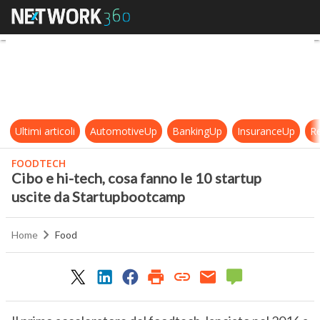
Cibo e hi-tech, cosa fanno le 10 s
Ultimi articoli
AutomotiveUp
BankingUp
InsuranceUp
Re
FOODTECH
Cibo e hi-tech, cosa fanno le 10 startup
uscite da Startupbootcamp
Home
Food