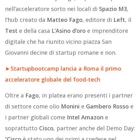
nell’acceleratore sorto nei locali di
Spazio M3
,
l’hub creato da
Matteo Fago
, editore di
Left
, il
Test
e della casa
L’Asino d’oro
e imprenditore
digitale che ha riunito vicino piazza San
Giovanni decine di startup romane e non.
►
Startupbootcamp lancia a Roma il primo
acceleratore globale del food-tech
Oltre a
Fago
, in platea erano presenti i partner
di settore come olio
Monini
e
Gambero Rosso
e
i partner globali come
Intel Amazon
e
soprattutto
Cisco
, partner anche del Demo Day:
“
Cisco
è stato uno dei primi a credere nel