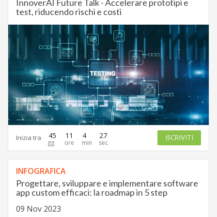
InnoverAI Future Talk - Accelerare prototipi e
test, riducendo rischi e costi
45
11
4
26
Inizia tra
ISCRIVITI
INFOGRAFICA
Progettare, sviluppare e implementare software
app custom efficaci: la roadmap in 5 step
09 Nov 2023