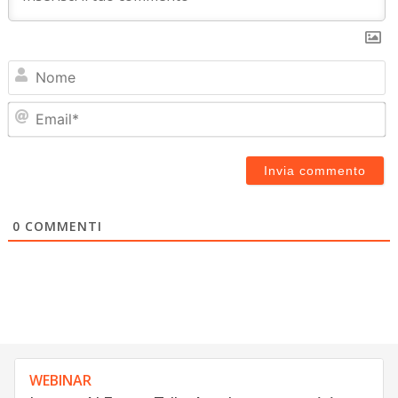
N
Em
0
COMMENTI
WEBINAR