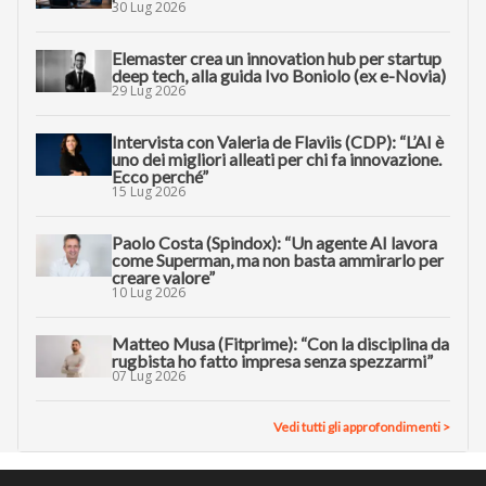
30 Lug 2026
Elemaster crea un innovation hub per startup
deep tech, alla guida Ivo Boniolo (ex e-Novia)
29 Lug 2026
Intervista con Valeria de Flaviis (CDP): “L’AI è
uno dei migliori alleati per chi fa innovazione.
Ecco perché”
15 Lug 2026
Paolo Costa (Spindox): “Un agente AI lavora
come Superman, ma non basta ammirarlo per
creare valore”
10 Lug 2026
Matteo Musa (Fitprime): “Con la disciplina da
rugbista ho fatto impresa senza spezzarmi”
07 Lug 2026
Vedi tutti gli approfondimenti >