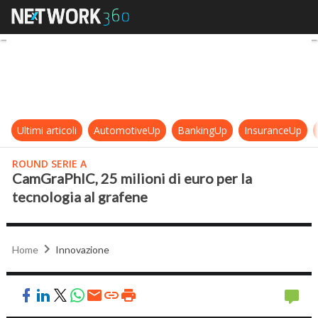
CamGraPhIC, 25 milioni di euro per
Ultimi articoli
AutomotiveUp
BankingUp
InsuranceUp
ROUND SERIE A
CamGraPhIC, 25 milioni di euro per la
tecnologia al grafene
Home
Innovazione