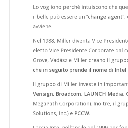
Lo vogliono perché intuiscono che qu
ribelle può essere un “
change agent
“,
avviene.
Nel 1988, Miller diventa Vice Presiden
eletto Vice Presidente Corporate dal c
Grove, Vadász e Miller creano il grup
che in seguito prende il nome di Intel 
Il gruppo di Miller investe in importa
Verisign, Broadcom, LAUNCH Media, 
MegaPath Corporation). Inoltre, il gru
Solutions, Inc.) e
PCCW
.
Lascia Intel nell’aprile del 1999 per fo