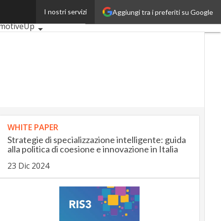
I nostri servizi
Aggiungi tra i preferiti su Google
i articoli
motiveUp
ingUp
InsuranceUp
ilUp
tMobilityUp
tech
Startup
WHITE PAPER
Strategie di specializzazione intelligente: guida
alla politica di coesione e innovazione in Italia
23 Dic 2024