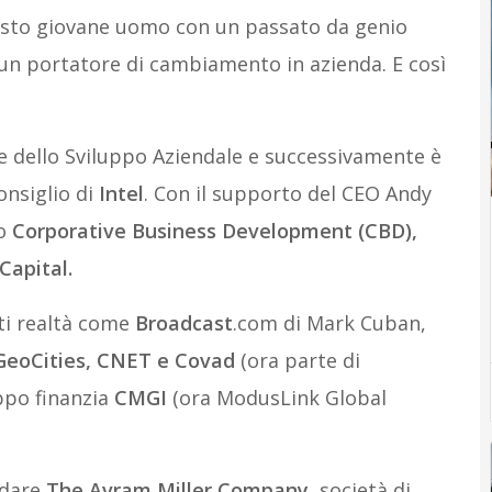
esto giovane uomo con un passato da genio
 un portatore di cambiamento in azienda. E così
te dello Sviluppo Aziendale e successivamente è
onsiglio di
Intel
. Con il supporto del CEO Andy
po
Corporative Business Development (CBD),
Capital.
nti realtà come
Broadcast
.com di Mark Cuban,
GeoCities, CNET e Covad
(ora parte di
ppo finanzia
CMGI
(ora ModusLink Global
ndare
The Avram Miller Company,
società di