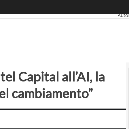
 Capital all’AI, la mia vita da agente del cambiamento”
Ultim
Auto
Bank
Reta
Smar
Prop
el Capital all’AI, la
del cambiamento”