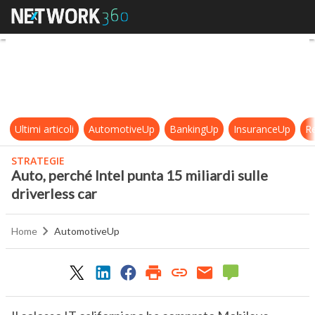
Auto, perché Intel punta 15 miliardi
Ultimi articoli
AutomotiveUp
BankingUp
InsuranceUp
Re
STRATEGIE
Auto, perché Intel punta 15 miliardi sulle
driverless car
Home
AutomotiveUp