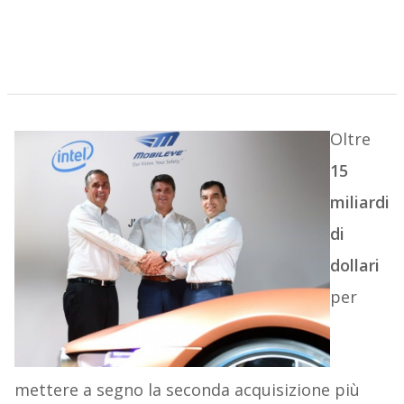
Oltre
15
miliardi
di
dollari
per
mettere a segno la seconda acquisizione più