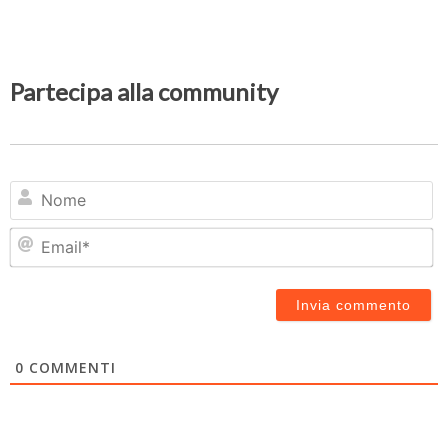
Partecipa alla community
N
Em
0
COMMENTI