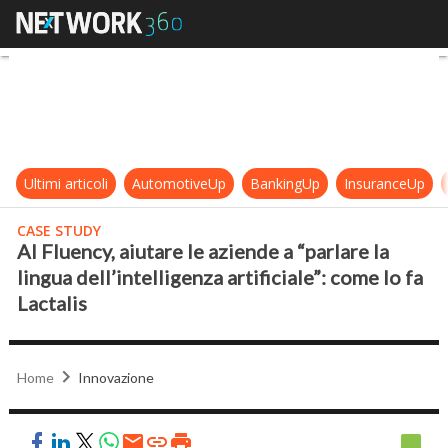
AI Fluency, aiutare le aziende a “par
Ultimi articoli
AutomotiveUp
BankingUp
InsuranceUp
CASE STUDY
AI Fluency, aiutare le aziende a “parlare la
lingua dell’intelligenza artificiale”: come lo fa
Lactalis
Home
Innovazione