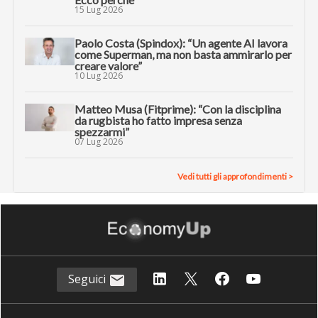
15 Lug 2026
Paolo Costa (Spindox): “Un agente AI lavora
come Superman, ma non basta ammirarlo per
creare valore”
10 Lug 2026
Matteo Musa (Fitprime): “Con la disciplina
da rugbista ho fatto impresa senza
spezzarmi”
07 Lug 2026
Vedi tutti gli approfondimenti >
Seguici