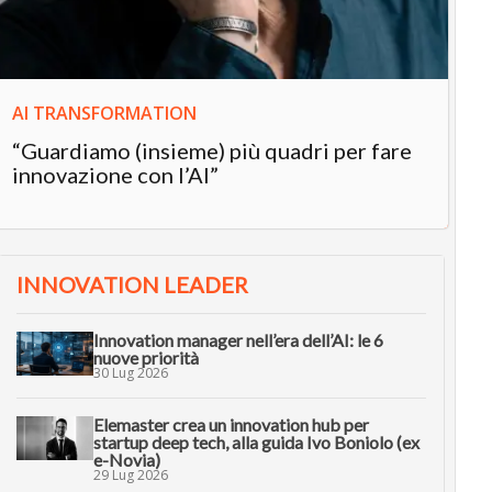
in
AI TRANSFORMATION
“Guardiamo (insieme) più quadri per fare
innovazione con l’AI”
INNOVATION LEADER
Innovation manager nell’era dell’AI: le 6
nuove priorità
30 Lug 2026
Elemaster crea un innovation hub per
startup deep tech, alla guida Ivo Boniolo (ex
e-Novia)
29 Lug 2026