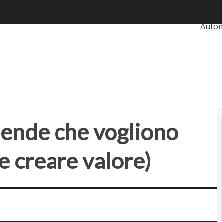
nde che vogliono investire in startup (e creare valore)
Ultimi
Auto
Bank
Retai
Smart
Propt
ziende che vogliono
(e creare valore)