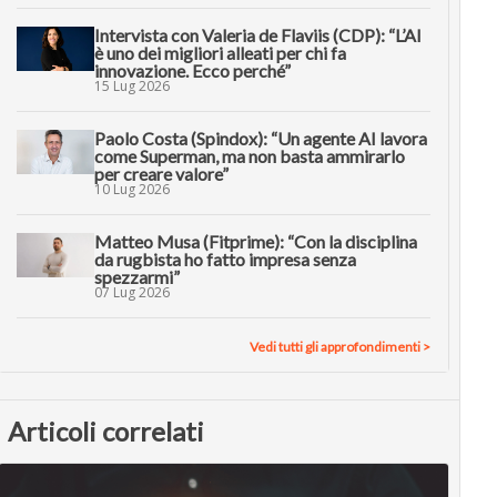
Intervista con Valeria de Flaviis (CDP): “L’AI
è uno dei migliori alleati per chi fa
innovazione. Ecco perché”
15 Lug 2026
Paolo Costa (Spindox): “Un agente AI lavora
come Superman, ma non basta ammirarlo
per creare valore”
10 Lug 2026
Matteo Musa (Fitprime): “Con la disciplina
da rugbista ho fatto impresa senza
spezzarmi”
07 Lug 2026
Vedi tutti gli approfondimenti >
Articoli correlati