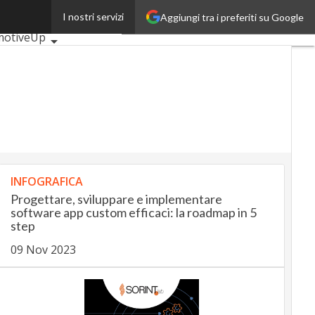
I nostri servizi
Aggiungi tra i preferiti su Google
 articoli
motiveUp
ingUp
InsuranceUp
lUp
MobilityUp
ech
Startup
INFOGRAFICA
Progettare, sviluppare e implementare
software app custom efficaci: la roadmap in 5
step
09 Nov 2023