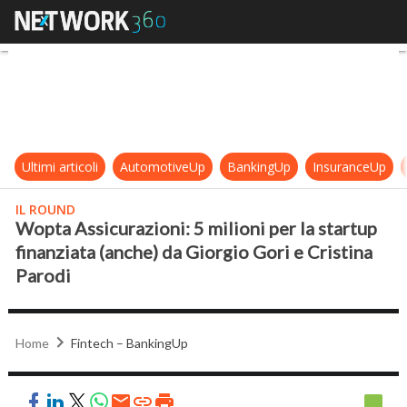
Wopta Assicurazioni: 5 milioni per 
Ultimi articoli
AutomotiveUp
BankingUp
InsuranceUp
IL ROUND
Wopta Assicurazioni: 5 milioni per la startup
finanziata (anche) da Giorgio Gori e Cristina
Parodi
Home
Fintech – BankingUp