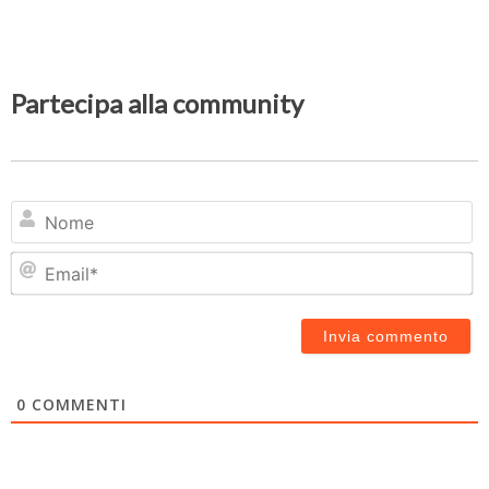
Partecipa alla community
N
Em
0
COMMENTI