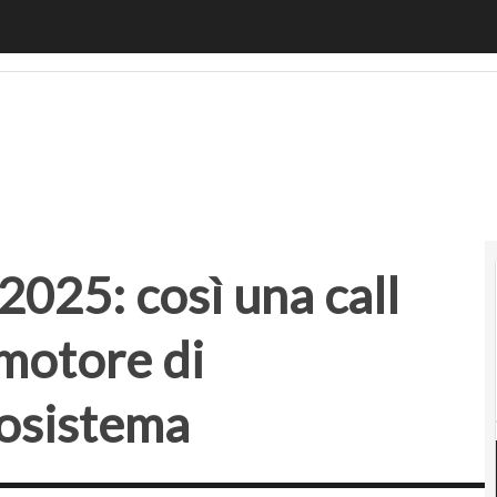
25: così una call per startup diventa motore di innovazion
2025: così una call
 motore di
cosistema