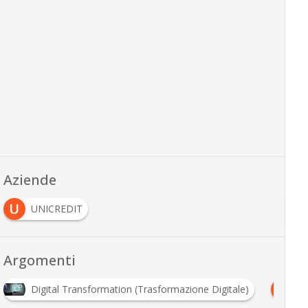
Aziende
U
UNICREDIT
Argomenti
P
Digital Transformation (Trasformazione Digitale)
Pm