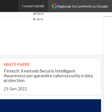
e per l’ecosistema
I nostri servizi
Aggiungi tra i preferiti su Google
Ultimi
articoli
AutomotiveUp
BankingUp
InsuranceUp
RetailUp
WHITE PAPER
SmartMobilityUp
Fintech: il metodo Securiy Intelligent
Awareness per garantire cybersecurity e data
protection
Proptech
23 Gen 2022
Startup