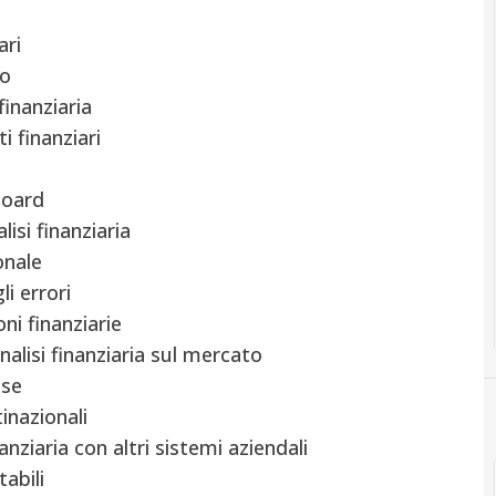
ari
to
inanziaria
i finanziari
board
lisi finanziaria
onale
i errori
ni finanziarie
nalisi finanziaria sul mercato
ese
inazionali
anziaria con altri sistemi aziendali
abili