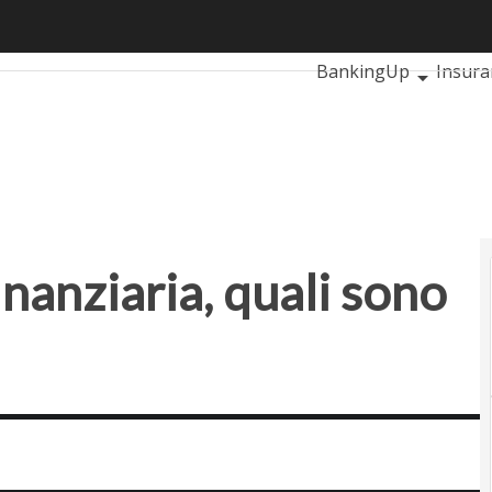
nanziaria, quali sono e come funzionano
Ultimi articoli
Automo
BankingUp
Insur
SmartMobilityUp
inanziaria, quali sono