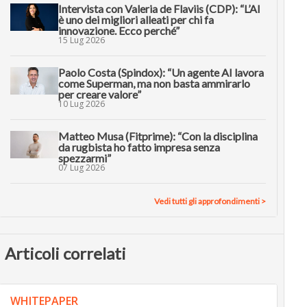
Intervista con Valeria de Flaviis (CDP): “L’AI
è uno dei migliori alleati per chi fa
innovazione. Ecco perché”
15 Lug 2026
Paolo Costa (Spindox): “Un agente AI lavora
come Superman, ma non basta ammirarlo
per creare valore”
10 Lug 2026
Matteo Musa (Fitprime): “Con la disciplina
da rugbista ho fatto impresa senza
spezzarmi”
07 Lug 2026
Vedi tutti gli approfondimenti >
Articoli correlati
WHITEPAPER