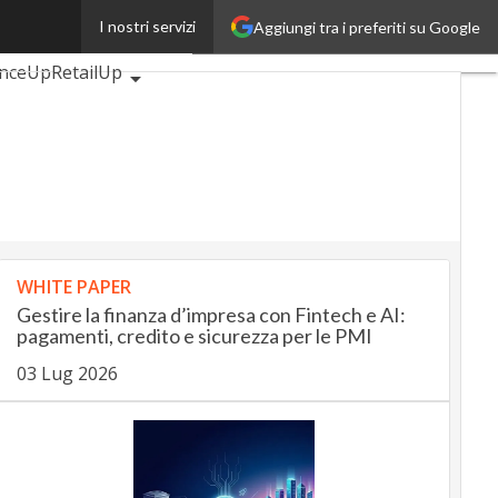
I nostri servizi
Aggiungi tra i preferiti su Google
tiveUp
anceUp
RetailUp
Proptech
Startup
WHITE PAPER
Gestire la finanza d’impresa con Fintech e AI:
pagamenti, credito e sicurezza per le PMI
03 Lug 2026