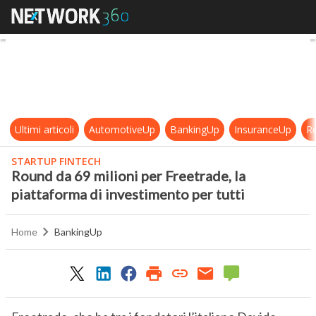
Round da 69 milioni per Freetrade, 
Ultimi articoli
AutomotiveUp
BankingUp
InsuranceUp
Re
STARTUP FINTECH
Round da 69 milioni per Freetrade, la
piattaforma di investimento per tutti
Home
BankingUp