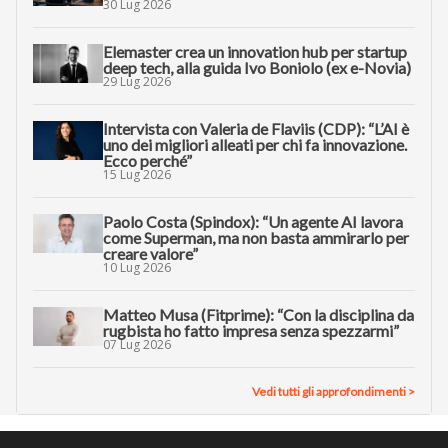
30 Lug 2026
Elemaster crea un innovation hub per startup
deep tech, alla guida Ivo Boniolo (ex e-Novia)
29 Lug 2026
Intervista con Valeria de Flaviis (CDP): “L’AI è
uno dei migliori alleati per chi fa innovazione.
Ecco perché”
15 Lug 2026
Paolo Costa (Spindox): “Un agente AI lavora
come Superman, ma non basta ammirarlo per
creare valore”
10 Lug 2026
Matteo Musa (Fitprime): “Con la disciplina da
rugbista ho fatto impresa senza spezzarmi”
07 Lug 2026
Vedi tutti gli approfondimenti >