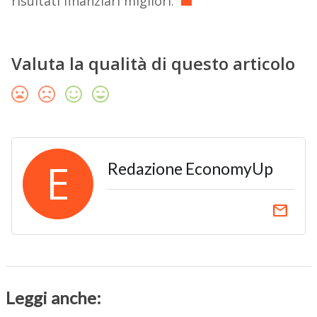
risultati finanziari migliori.”
Valuta la qualità di questo articolo
E
Redazione EconomyUp
email
Leggi anche: