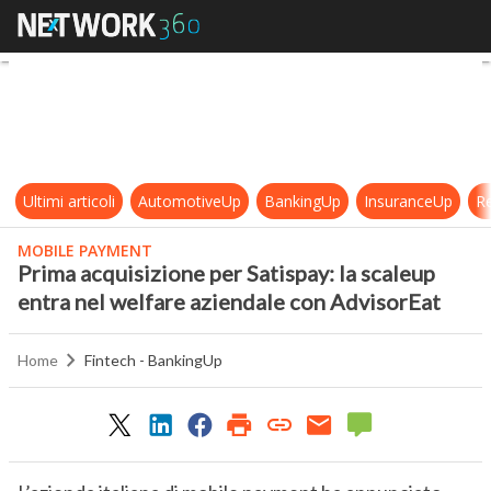
Prima acquisizione per Satispay: l
Ultimi articoli
AutomotiveUp
BankingUp
InsuranceUp
Re
MOBILE PAYMENT
Prima acquisizione per Satispay: la scaleup
entra nel welfare aziendale con AdvisorEat
Home
Fintech - BankingUp