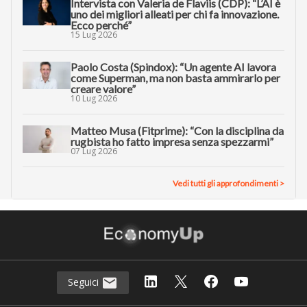
Intervista con Valeria de Flaviis (CDP): “L’AI è
uno dei migliori alleati per chi fa innovazione.
Ecco perché”
15 Lug 2026
Paolo Costa (Spindox): “Un agente AI lavora
come Superman, ma non basta ammirarlo per
creare valore”
10 Lug 2026
Matteo Musa (Fitprime): “Con la disciplina da
rugbista ho fatto impresa senza spezzarmi”
07 Lug 2026
Vedi tutti gli approfondimenti >
Seguici