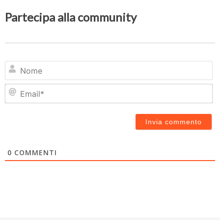
Partecipa alla community
N
Em
0
COMMENTI