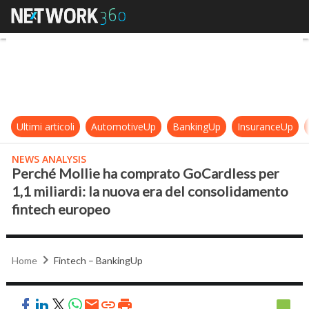
Perché Mollie ha comprato GoCardl
Ultimi articoli
AutomotiveUp
BankingUp
InsuranceUp
NEWS ANALYSIS
Perché Mollie ha comprato GoCardless per
1,1 miliardi: la nuova era del consolidamento
fintech europeo
Home
Fintech – BankingUp