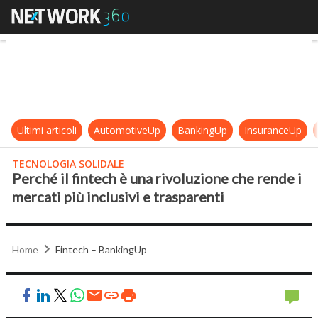
Perché il fintech è una rivoluzione 
Ultimi articoli
AutomotiveUp
BankingUp
InsuranceUp
TECNOLOGIA SOLIDALE
Perché il fintech è una rivoluzione che rende i
mercati più inclusivi e trasparenti
Home
Fintech – BankingUp