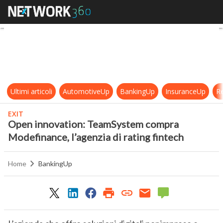
Open innovation: TeamSystem comp
Ultimi articoli
AutomotiveUp
BankingUp
InsuranceUp
Re
EXIT
Open innovation: TeamSystem compra
Modefinance, l’agenzia di rating fintech
Home
BankingUp