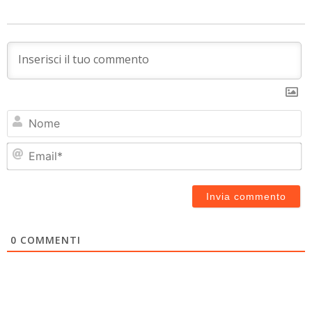
N
Em
0
COMMENTI