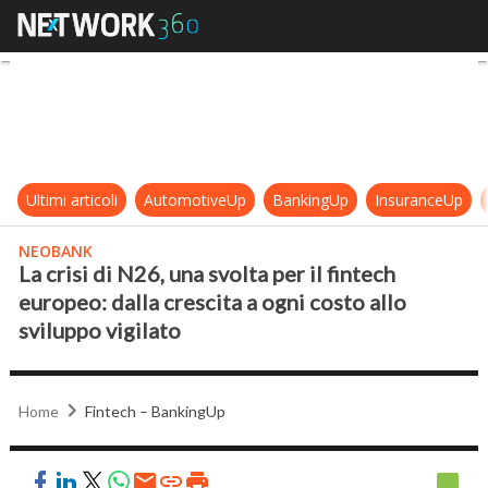
La crisi di N26, una svolta per il fi
Ultimi articoli
AutomotiveUp
BankingUp
InsuranceUp
NEOBANK
La crisi di N26, una svolta per il fintech
europeo: dalla crescita a ogni costo allo
sviluppo vigilato
Home
Fintech – BankingUp