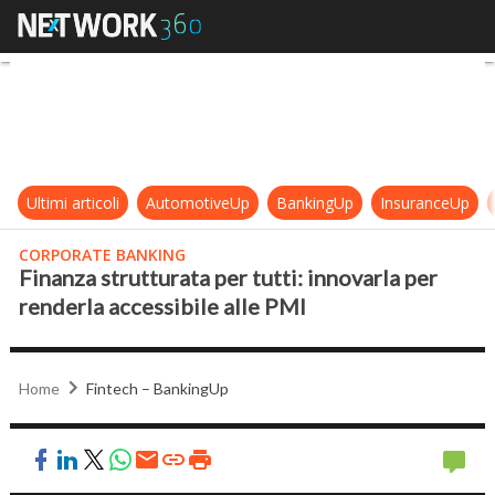
Finanza strutturata per tutti: inno
Ultimi articoli
AutomotiveUp
BankingUp
InsuranceUp
CORPORATE BANKING
Finanza strutturata per tutti: innovarla per
renderla accessibile alle PMI
Home
Fintech – BankingUp