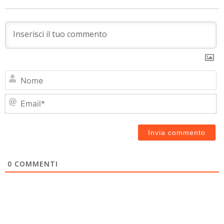
N
Em
0
COMMENTI