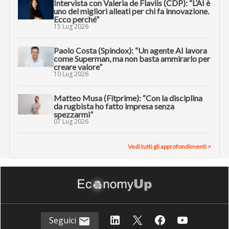
Intervista con Valeria de Flaviis (CDP): “L’AI è
uno dei migliori alleati per chi fa innovazione.
Ecco perché”
15 Lug 2026
Paolo Costa (Spindox): “Un agente AI lavora
come Superman, ma non basta ammirarlo per
creare valore”
10 Lug 2026
Matteo Musa (Fitprime): “Con la disciplina
da rugbista ho fatto impresa senza
spezzarmi”
07 Lug 2026
Vedi tutti gli approfondimenti >
Seguici