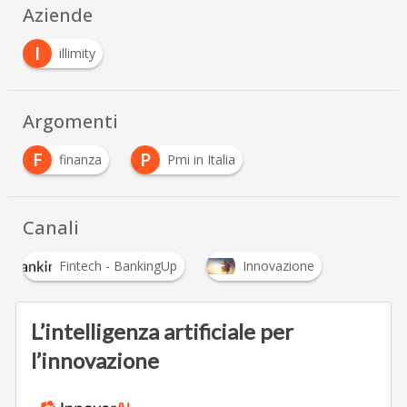
Aziende
I
illimity
Argomenti
F
P
finanza
Pmi in Italia
Canali
Fintech - BankingUp
Innovazione
L’intelligenza artificiale per
l’innovazione