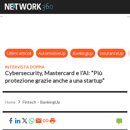
Cybersecurity, Mastercard e l’AI: 
Ultimi articoli
AutomotiveUp
BankingUp
InsuranceUp
INTERVISTA DOPPIA
Cybersecurity, Mastercard e l’AI: “Più
protezione grazie anche a una startup”
Home
Fintech – BankingUp