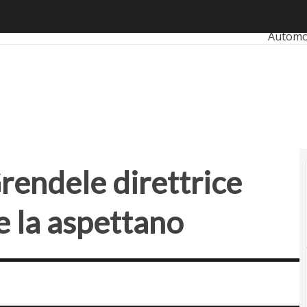
dele direttrice generale: le sfide che la aspettano
Ultimi a
Automo
Bankin
RetailU
SmartM
Startup
rendele direttrice
he la aspettano