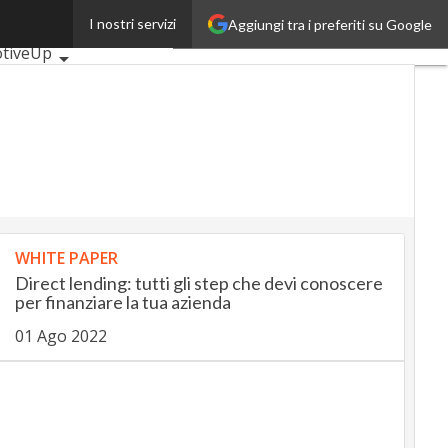
I nostri servizi
Aggiungi tra i preferiti su Google
rticoli
tiveUp
gUp
InsuranceUp
p
obilityUp
Proptech
WHITE PAPER
Direct lending: tutti gli step che devi conoscere
per finanziare la tua azienda
01 Ago 2022