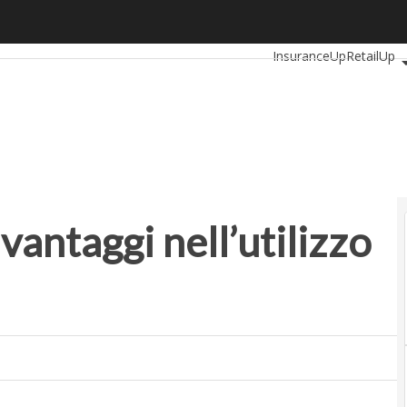
taggi nell’utilizzo dell’identità digitale
Ultimi articoli
Automoti
InsuranceUp
RetailUp
Proptech
Startup
vantaggi nell’utilizzo