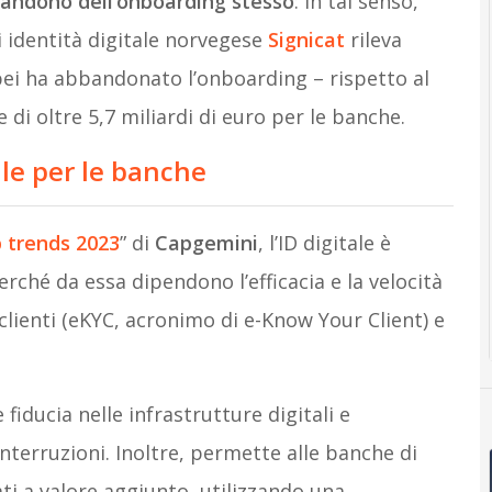
bandono dell’onboarding stesso
: in tal senso,
di identità digitale norvegese
Signicat
rileva
ropei ha abbandonato l’onboarding – rispetto al
di oltre 5,7 miliardi di euro per le banche.
ale per le banche
p trends 2023
” di
Capgemini
, l’ID digitale è
rché da essa dipendono l’efficacia e la velocità
i clienti (eKYC, acronimo di e-Know Your Client) e
fiducia nelle infrastrutture digitali e
nterruzioni. Inoltre, permette alle banche di
ti a valore aggiunto, utilizzando una