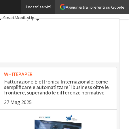
I nostri servizi
Aggiungi tra i preferiti su Google
veUp
BankingUp
SmartMobilityUp
WHITEPAPER
Fatturazione Elettronica Internazionale: come
semplificare e automatizzare il business oltre le
frontiere, superando le differenze normative
27 Mag 2025