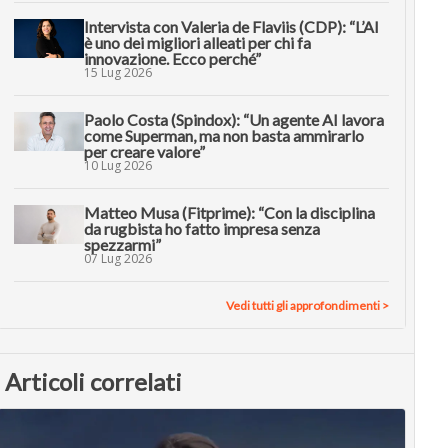
Intervista con Valeria de Flaviis (CDP): “L’AI
è uno dei migliori alleati per chi fa
innovazione. Ecco perché”
15 Lug 2026
Paolo Costa (Spindox): “Un agente AI lavora
come Superman, ma non basta ammirarlo
per creare valore”
10 Lug 2026
Matteo Musa (Fitprime): “Con la disciplina
da rugbista ho fatto impresa senza
spezzarmi”
07 Lug 2026
Vedi tutti gli approfondimenti >
Articoli correlati