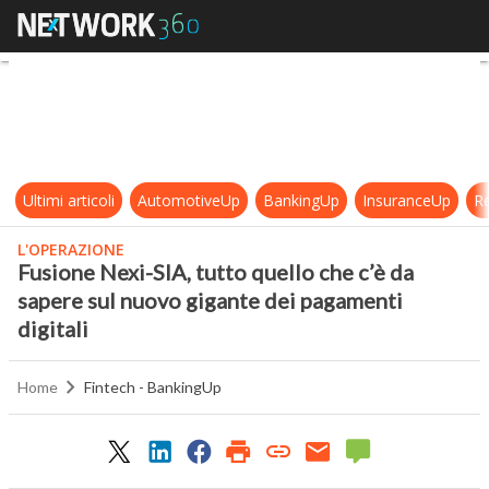
Fusione Nexi-SIA, tutto quello che 
Ultimi articoli
AutomotiveUp
BankingUp
InsuranceUp
Re
L'OPERAZIONE
Fusione Nexi-SIA, tutto quello che c’è da
sapere sul nuovo gigante dei pagamenti
digitali
Home
Fintech - BankingUp