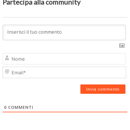
Partecipa alla community
N
Em
0
COMMENTI