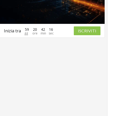
59
20
42
15
Inizia tra
ISCRIVITI