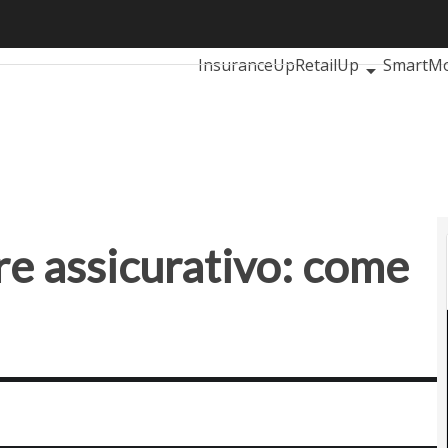
 assicurativo: come usarla
Ultimi articoli
AutomotiveUp
B
InsuranceUp
RetailUp
SmartMo
Startup
re assicurativo: come