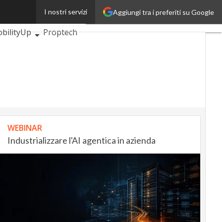
I nostri servizi
Aggiungi tra i preferiti su Google
ankingUp
bilityUp
Proptech
WEBINAR
Industrializzare l'AI agentica in azienda