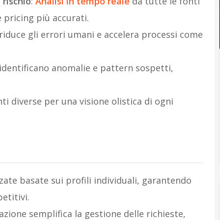
 rischio
:
Analisi in tempo reale
da tutte le fonti
e pricing più accurati.
riduce gli errori umani e accelera processi come
I identificano anomalie e pattern sospetti,
nti diverse per una visione olistica di ogni
zate basate sui profili individuali, garantendo
etitivi.
azione semplifica la gestione delle richieste,