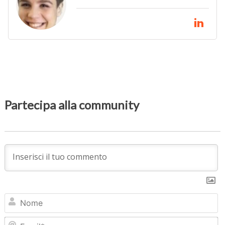
Partecipa alla community
N
Em