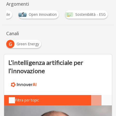
Argomenti
nibile
Open Innovation
Sostenibilità - ESG
Canali
G
Green Energy
L’intelligenza artificiale per
l’innovazione
Filtra per topic