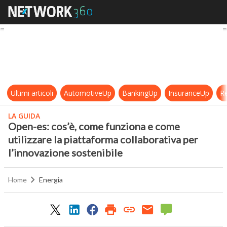
Open-es: cos’è, come funziona e com
Ultimi articoli
AutomotiveUp
BankingUp
InsuranceUp
Re
LA GUIDA
Open-es: cos’è, come funziona e come
utilizzare la piattaforma collaborativa per
l’innovazione sostenibile
Home
Energia