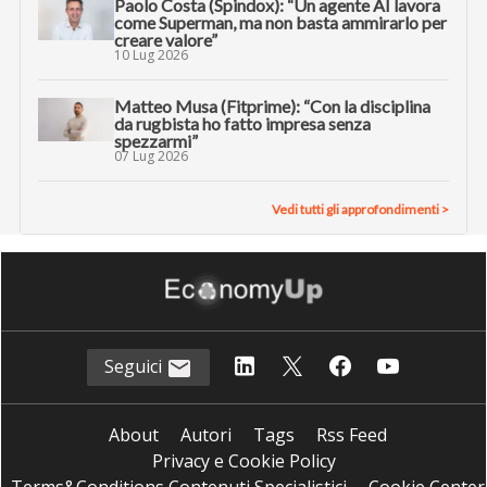
Paolo Costa (Spindox): “Un agente AI lavora
come Superman, ma non basta ammirarlo per
creare valore”
10 Lug 2026
Matteo Musa (Fitprime): “Con la disciplina
da rugbista ho fatto impresa senza
spezzarmi”
07 Lug 2026
Vedi tutti gli approfondimenti >
Seguici
About
Autori
Tags
Rss Feed
Privacy e Cookie Policy