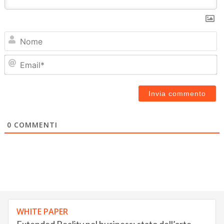
N
Em
0
COMMENTI
WHITE PAPER