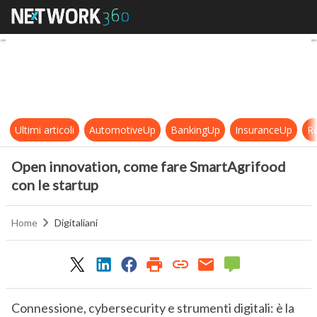
Open innovation, come fare SmartA
Ultimi articoli
AutomotiveUp
BankingUp
InsuranceUp
Re
Open innovation, come fare SmartAgrifood
con le startup
Home
Digitaliani
Connessione, cybersecurity e strumenti digitali: è la