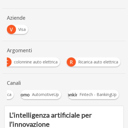
Aziende
V
Visa
Argomenti
C
R
colonnine auto elettrica
Ricarica auto elettrica
Canali
ettrica
AutomotiveUp
Fintech - BankingUp
L’intelligenza artificiale per
l’innovazione