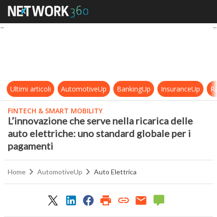
L’innovazione che serve nella ricar
Ultimi articoli
AutomotiveUp
BankingUp
InsuranceUp
Re
FINTECH & SMART MOBILITY
L’innovazione che serve nella ricarica delle
auto elettriche: uno standard globale per i
pagamenti
Home
AutomotiveUp
Auto Elettrica