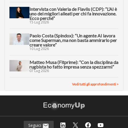
Intervista con Valeria de Flaviis (CDP): “L’AI è
uno dei migliori alleati per chi fa innovazione.
Ecco perché”
15 Lug 2026
Paolo Costa (Spindox): “Un agente AI lavora
come Superman, ma non basta ammirarlo per
creare valore”
10 Lug 2026
Matteo Musa (Fitprime): “Con la disciplina da
rugbista ho fatto impresa senza spezzarmi”
07 Lug 2026
Vedi tutti gli approfondimenti >
Seguici