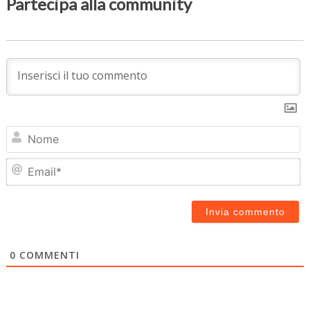
Partecipa alla community
N
Em
0
COMMENTI