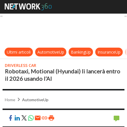
Robotaxi, Motional (Hyundai) li lan
Ultimi articoli
AutomotiveUp
BankingUp
InsuranceUp
DRIVERLESS CAR
Robotaxi, Motional (Hyundai) li lancerà entro
il 2026 usando l’AI
Home
AutomotiveUp