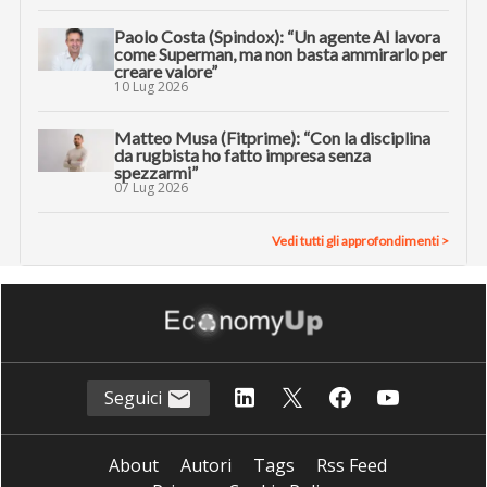
Paolo Costa (Spindox): “Un agente AI lavora
come Superman, ma non basta ammirarlo per
creare valore”
10 Lug 2026
Matteo Musa (Fitprime): “Con la disciplina
da rugbista ho fatto impresa senza
spezzarmi”
07 Lug 2026
Vedi tutti gli approfondimenti >
Seguici
About
Autori
Tags
Rss Feed