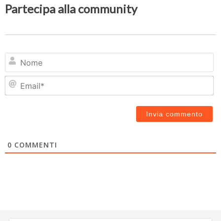
Partecipa alla community
N
Em
0
COMMENTI