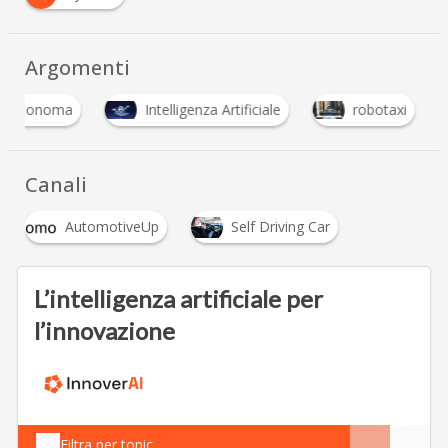
Argomenti
a autonoma
Intelligenza Artificiale
robotaxi
Canali
AutomotiveUp
Self Driving Car
L’intelligenza artificiale per
l’innovazione
Filtra per topic