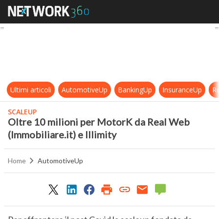
Oltre 10 milioni per MotorK da Real
Ultimi articoli
AutomotiveUp
BankingUp
InsuranceUp
Re
SCALEUP
Oltre 10 milioni per MotorK da Real Web
(Immobiliare.it) e Illimity
Home
AutomotiveUp