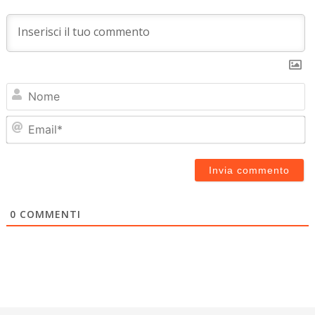
N
Em
0
COMMENTI