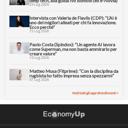
deep tech, alla guida Ivo Boniolo (ex e-Novia)
29 Lug 2026
Intervista con Valeria de Flaviis (CDP): “L’AI è
uno dei migliori alleati per chi fa innovazione.
Ecco perché”
15 Lug 2026
Paolo Costa (Spindox): “Un agente AI lavora
come Superman, ma non basta ammirarlo per
creare valore”
10 Lug 2026
Matteo Musa (Fitprime): “Con la disciplina da
rugbista ho fatto impresa senza spezzarmi”
07 Lug 2026
Vedi tutti gli approfondimenti >