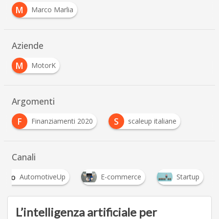
M
Marco Marlia
Aziende
M
MotorK
Argomenti
F
S
Finanziamenti 2020
scaleup italiane
Canali
AutomotiveUp
E-commerce
Startup
L’intelligenza artificiale per