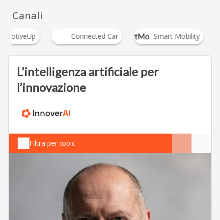
Canali
tomotiveUp
Connected Car
Smart Mobility
L’intelligenza artificiale per
l’innovazione
Filtra per topic