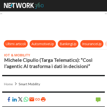
Michele Cipullo (Targa Telematics): 
Ultimi articoli
AutomotiveUp
BankingUp
InsuranceUp
IOT & MOBILITY
Michele Cipullo (Targa Telematics): “Così
l’agentic AI trasforma i dati in decisioni”
Home
Smart Mobility