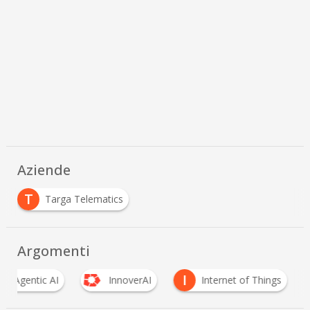
Aziende
T
Targa Telematics
Argomenti
I
Agentic AI
InnoverAI
Internet of Things