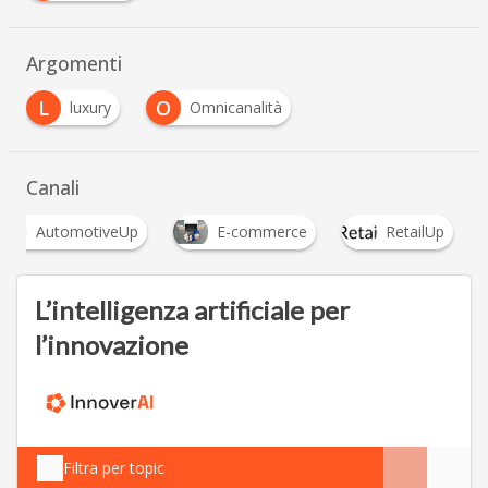
Argomenti
L
O
luxury
Omnicanalità
Canali
AutomotiveUp
E-commerce
RetailUp
L’intelligenza artificiale per
l’innovazione
Filtra per topic