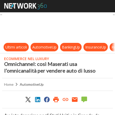
Omnichannel: così Maserati usa l’o
Ultimi articoli
AutomotiveUp
BankingUp
InsuranceUp
Re
ECOMMERCE NEL LUXURY
Omnichannel: così Maserati usa
l’omnicanalità per vendere auto di lusso
Home
AutomotiveUp