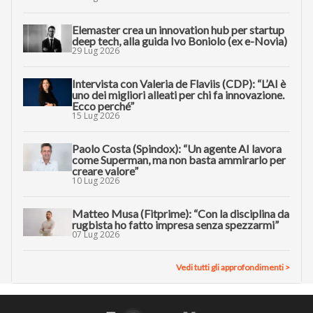
Elemaster crea un innovation hub per startup
deep tech, alla guida Ivo Boniolo (ex e-Novia)
29 Lug 2026
Intervista con Valeria de Flaviis (CDP): “L’AI è
uno dei migliori alleati per chi fa innovazione.
Ecco perché”
15 Lug 2026
Paolo Costa (Spindox): “Un agente AI lavora
come Superman, ma non basta ammirarlo per
creare valore”
10 Lug 2026
Matteo Musa (Fitprime): “Con la disciplina da
rugbista ho fatto impresa senza spezzarmi”
07 Lug 2026
Vedi tutti gli approfondimenti >