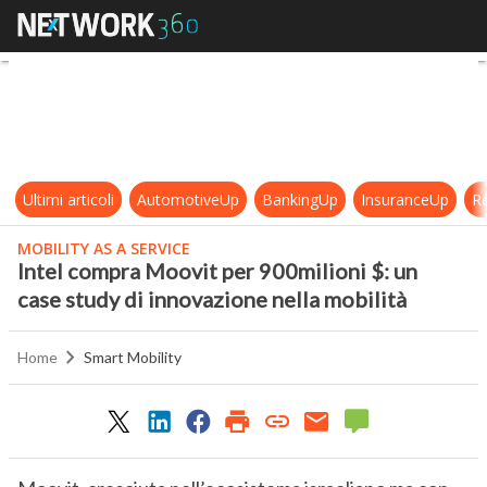
Intel compra Moovit per 900milioni 
Ultimi articoli
AutomotiveUp
BankingUp
InsuranceUp
Re
MOBILITY AS A SERVICE
Intel compra Moovit per 900milioni $: un
case study di innovazione nella mobilità
Home
Smart Mobility