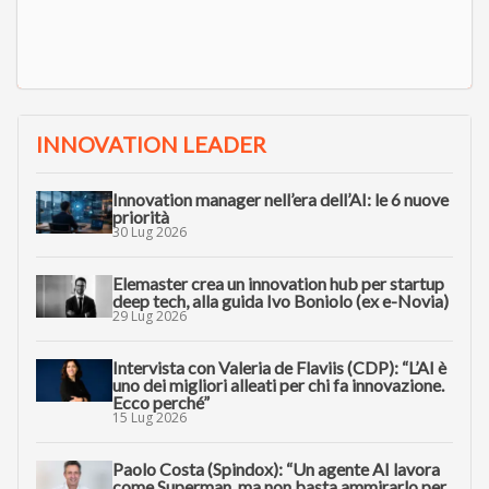
INNOVATION LEADER
Innovation manager nell’era dell’AI: le 6 nuove
priorità
30 Lug 2026
Elemaster crea un innovation hub per startup
deep tech, alla guida Ivo Boniolo (ex e-Novia)
29 Lug 2026
Intervista con Valeria de Flaviis (CDP): “L’AI è
uno dei migliori alleati per chi fa innovazione.
Ecco perché”
15 Lug 2026
Paolo Costa (Spindox): “Un agente AI lavora
come Superman, ma non basta ammirarlo per