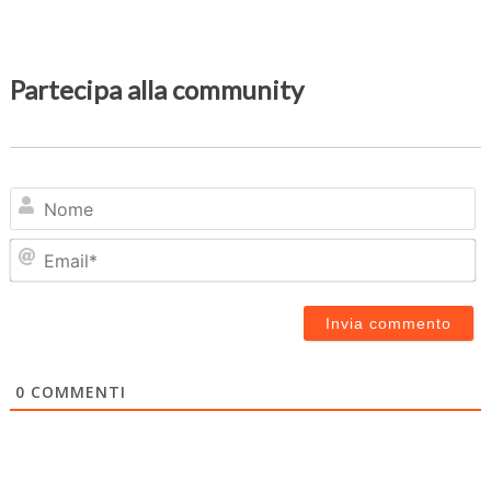
Partecipa alla community
N
Em
0
COMMENTI