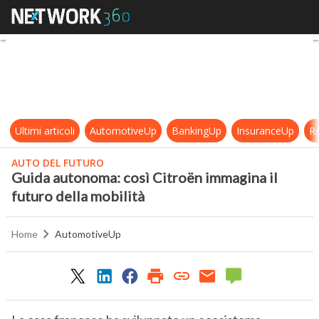
Guida autonoma: così Citroën immag
Ultimi articoli
AutomotiveUp
BankingUp
InsuranceUp
Re
AUTO DEL FUTURO
Guida autonoma: così Citroën immagina il
futuro della mobilità
Home
AutomotiveUp