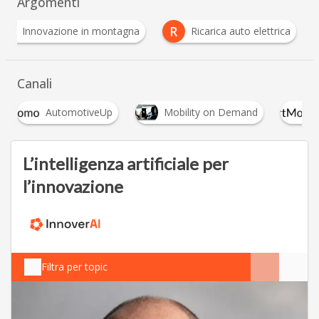
Argomenti
I
R
Innovazione in montagna
Ricarica auto elettrica
Canali
iveUp
Mobility on Demand
Smart Mobility
L’intelligenza artificiale per
l’innovazione
Filtra per topic