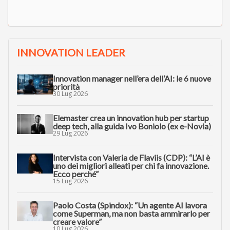
INNOVATION LEADER
Innovation manager nell’era dell’AI: le 6 nuove
priorità
30 Lug 2026
Elemaster crea un innovation hub per startup
deep tech, alla guida Ivo Boniolo (ex e-Novia)
29 Lug 2026
Intervista con Valeria de Flaviis (CDP): “L’AI è
uno dei migliori alleati per chi fa innovazione.
Ecco perché”
15 Lug 2026
Paolo Costa (Spindox): “Un agente AI lavora
come Superman, ma non basta ammirarlo per
creare valore”
10 Lug 2026