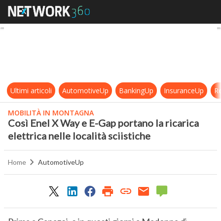
Così Enel X Way e E-Gap portano la r
Ultimi articoli
AutomotiveUp
BankingUp
InsuranceUp
Re
MOBILITÀ IN MONTAGNA
Così Enel X Way e E-Gap portano la ricarica
elettrica nelle località sciistiche
Home
AutomotiveUp