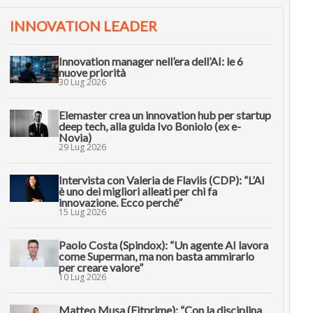
INNOVATION LEADER
Innovation manager nell’era dell’AI: le 6
nuove priorità
30 Lug 2026
Elemaster crea un innovation hub per startup
deep tech, alla guida Ivo Boniolo (ex e-
Novia)
29 Lug 2026
Intervista con Valeria de Flaviis (CDP): “L’AI
è uno dei migliori alleati per chi fa
innovazione. Ecco perché”
15 Lug 2026
Paolo Costa (Spindox): “Un agente AI lavora
come Superman, ma non basta ammirarlo
per creare valore”
10 Lug 2026
Matteo Musa (Fitprime): “Con la disciplina