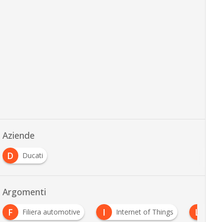
Aziende
D
Ducati
Argomenti
I
L
automotive
Internet of Things
Logistica