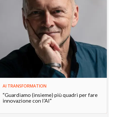
IN
In
“L
in
AI TRANSFORMATION
“Guardiamo (insieme) più quadri per fare
innovazione con l’AI”