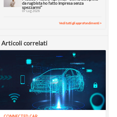
da rugbista ho fatto impresa senza
spezzarmi”
07 Lug 2026
Vedi tutti gli approfondimenti >
Articoli correlati
CONNECTED CAR