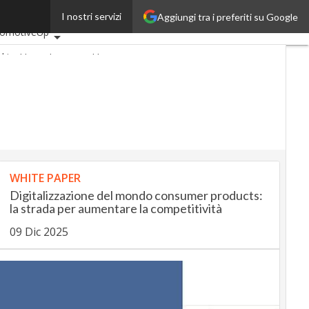
I nostri servizi
Aggiungi tra i preferiti su Google
mi articoli
tomotiveUp
nkingUp
InsuranceUp
ailUp
rtMobilityUp
Proptech
rtup
WHITE PAPER
Digitalizzazione del mondo consumer products:
la strada per aumentare la competitività
09 Dic 2025