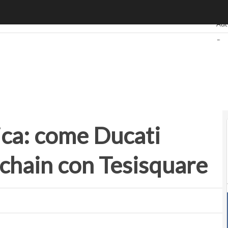
: come Ducati digitalizza la supply chain con Tesisquare
Ulti
Au
Ba
Ret
Sma
Sta
ica: come Ducati
y chain con Tesisquare