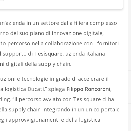
un’azienda in un settore dalla filiera complesso
rno del suo piano di innovazione digitale,
o percorso nella collaborazione con i fornitori
il supporto di
Tesisquare
, azienda italiana
i digitali della supply chain.
uzioni e tecnologie in grado di accelerare il
a logistica Ducati.” spiega
Filippo Roncoroni
,
ing. “Il percorso avviato con Tesisquare ci ha
ella supply chain integrando in un unico portale
degli approvvigionamenti e della logistica
A
F
Auto e trasformazione digitale
Filiera 