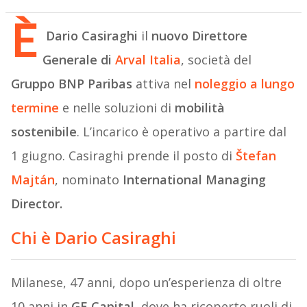
È
Dario Casiraghi
il
nuovo Direttore
Generale di
Arval Italia
, società del
Gruppo BNP Paribas
attiva nel
noleggio a lungo
termine
e nelle soluzioni di
mobilità
sostenibile
. L’incarico è operativo a partire dal
1 giugno. Casiraghi prende il posto di
Štefan
Majtán
, nominato
International Managing
Director.
Chi è
Dario Casiraghi
Milanese, 47 anni, dopo un’esperienza di oltre
10 anni in
GE Capital
, dove ha ricoperto ruoli di