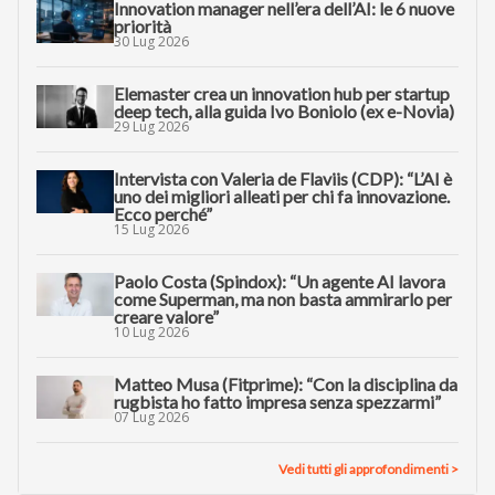
Innovation manager nell’era dell’AI: le 6 nuove
priorità
30 Lug 2026
Elemaster crea un innovation hub per startup
deep tech, alla guida Ivo Boniolo (ex e-Novia)
29 Lug 2026
Intervista con Valeria de Flaviis (CDP): “L’AI è
uno dei migliori alleati per chi fa innovazione.
Ecco perché”
15 Lug 2026
Paolo Costa (Spindox): “Un agente AI lavora
come Superman, ma non basta ammirarlo per
creare valore”
10 Lug 2026
Matteo Musa (Fitprime): “Con la disciplina da
rugbista ho fatto impresa senza spezzarmi”
07 Lug 2026
Vedi tutti gli approfondimenti >