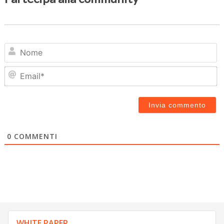
N
Em
0
COMMENTI
WHITE PAPER