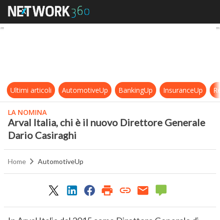
Arval Italia, chi è il nuovo Diretto
Ultimi articoli
AutomotiveUp
BankingUp
InsuranceUp
Re
LA NOMINA
Arval Italia, chi è il nuovo Direttore Generale
Dario Casiraghi
Home
AutomotiveUp